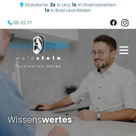
Standorte:
2x
in
Linz
,
1x
in Gramastetten

1x
in Bad Leonfelden
05 02 77

Wissens
wertes